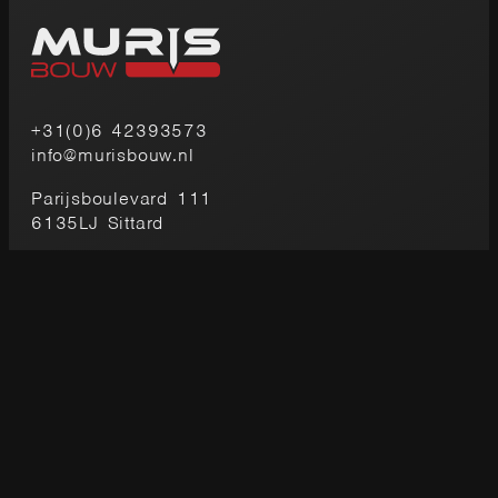
+31(0)6 42393573
info@murisbouw.nl
Parijsboulevard 111
6135LJ Sittard
HOUTBOUW
Houtskeletbouw
Paardenstal
Schuur
Carport
Gevelbekleding hout
BUITENVERBLIJF
Overkapping