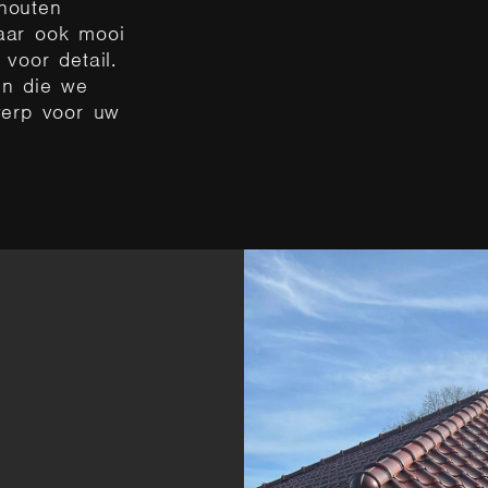
houten
maar ook mo
oi
voor detail.
en
die we
werp voor uw