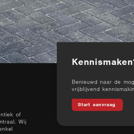
Kennismaken
Benieuwd naar de mog
vrijblijvend kennismak
Start aanvraag
ntiek of
traal. Wij
enkel