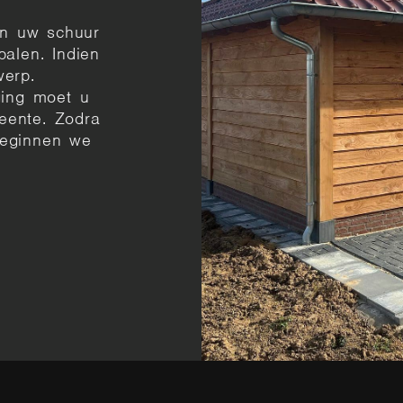
n uw schuur
palen. Indien
werp.
ging moet u
eente. Zodra
beginnen we